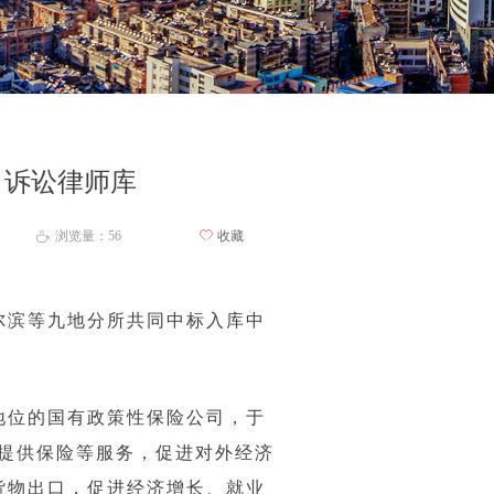
司诉讼律师库
浏览量：
56
ꄀ
收藏
ꄘ
尔滨等九地分所共同中标入库中
地位的国有政策性保险公司，于
作提供保险等服务，促进对外经济
货物出口，促进经济增长、就业