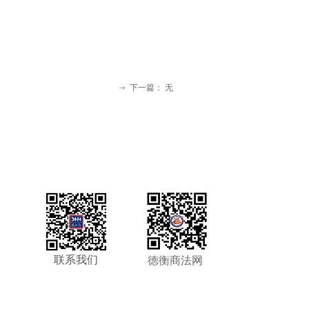
下一篇：
无
ꁹ
联系我们
徳衡商法网